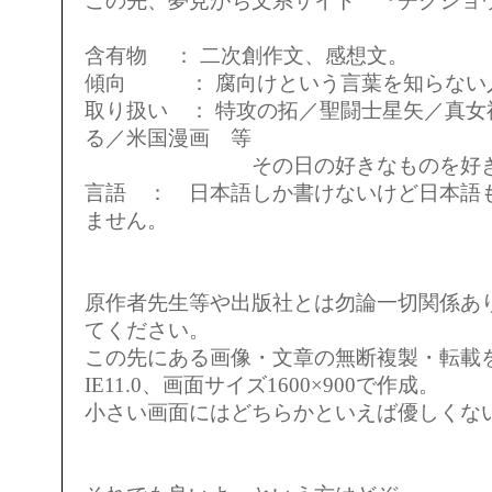
この先、夢見がち文系サイト 『チクショ
含有物 ： 二次創作文、感想文。
傾向 ： 腐向けという言葉を知らない
取り扱い ： 特攻の拓／聖闘士星矢／真女
る／米国漫画 等
その日の好きなものを好きな
言語 ： 日本語しか書けないけど日本語も
ません。
原作者先生等や出版社とは勿論一切関係あり
てください。
この先にある画像・文章の無断複製・転載
IE11.0、画面サイズ1600×900で作成。
小さい画面にはどちらかといえば優しくな